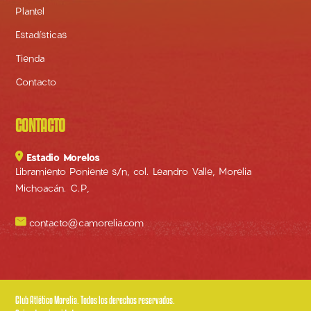
Plantel
Estadísticas
Tienda
Contacto
CONTACTO

Estadio Morelos
Libramiento Poniente s/n, col. Leandro Valle, Morelia
Michoacán. C.P,

contacto@camorelia.com
Club Atlético Morelia. Todos los derechos reservados.