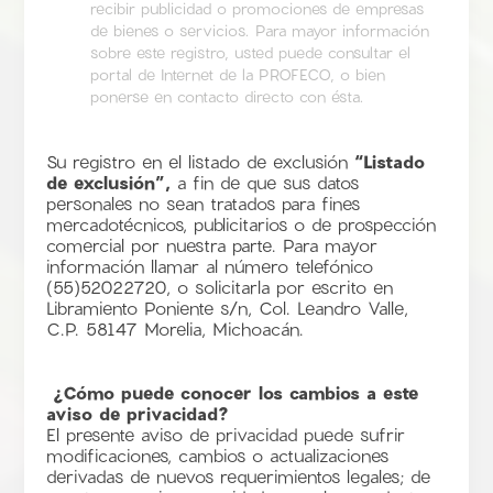
recibir publicidad o promociones de empresas
de bienes o servicios. Para mayor información
sobre este registro, usted puede consultar el
portal de Internet de la PROFECO, o bien
ponerse en contacto directo con ésta.
Su registro en el listado de exclusión
“Listado
de exclusión”,
a fin de que sus datos
personales no sean tratados para fines
mercadotécnicos, publicitarios o de prospección
comercial por nuestra parte. Para mayor
información llamar al número telefónico
(55)52022720, o solicitarla por escrito en
Libramiento Poniente s/n, Col. Leandro Valle,
C.P. 58147 Morelia, Michoacán.
¿Cómo puede conocer los cambios a este
aviso de privacidad?
El presente aviso de privacidad puede sufrir
modificaciones, cambios o actualizaciones
derivadas de nuevos requerimientos legales; de