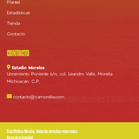
Plantel
Estadísticas
Tienda
Contacto
CONTACTO

Estadio Morelos
Libramiento Poniente s/n, col. Leandro Valle, Morelia
Michoacán. C.P,

contacto@camorelia.com
Club Atlético Morelia. Todos los derechos reservados.
Aviso de privacidad